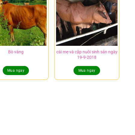
Bò vàng
cái mẹ và cặp nuôi sinh sản ngày
19-9-2018
Mua ngay
Mua ngay