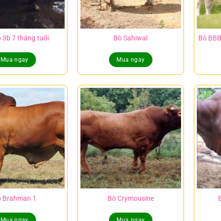
 3b 7 tháng tuổi
Bò Sahiwal
Bò BBB 
Mua ngay
Mua ngay
 Brahman 1
Bò Crymousine
Mua ngay
Mua ngay