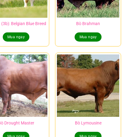
(3b): Belgian Blue Breed
Bò Brahman
Mua ngay
Mua ngay
Bò Drought Master
Bò Lymousine
Mua ngay
Mua ngay