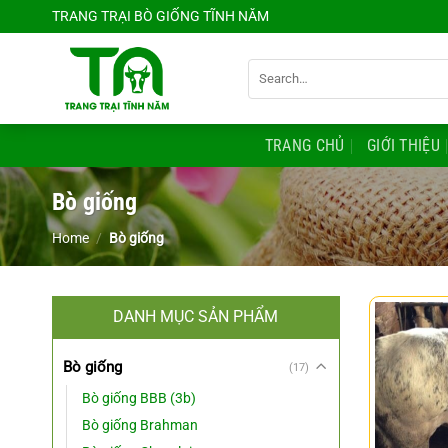
Chuyển
TRANG TRẠI BÒ GIỐNG TĨNH NĂM
đến
nội
Search
dung
for:
TRANG CHỦ
GIỚI THIỆU
Bò giống
Home
/
Bò giống
DANH MỤC SẢN PHẨM
Bò giống
(17)
Bò giống BBB (3b)
Bò giống Brahman