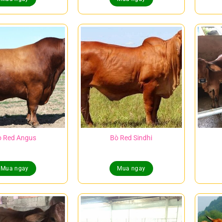
ò Red Angus
Bò Red Sindhi
Mua ngay
Mua ngay