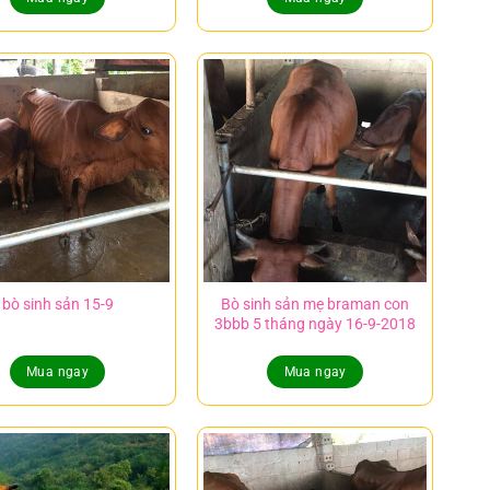
bò sinh sản 15-9
Bò sinh sản mẹ braman con
3bbb 5 tháng ngày 16-9-2018
Mua ngay
Mua ngay