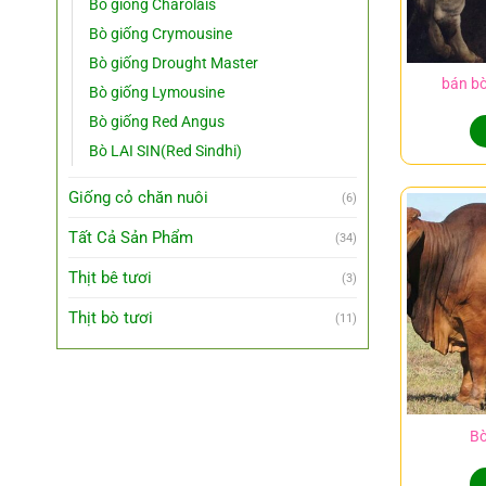
Bò giống Charolais
Bò giống Crymousine
Bò giống Drought Master
bán bò
Bò giống Lymousine
Bò giống Red Angus
Bò LAI SIN(Red Sindhi)
Giống cỏ chăn nuôi
(6)
Tất Cả Sản Phẩm
(34)
Thịt bê tươi
(3)
Thịt bò tươi
(11)
Bò