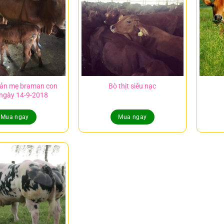
sản mẹ braman con
Bò thịt siêu nạc
ngày 14-9-2018
Mua ngay
Mua ngay