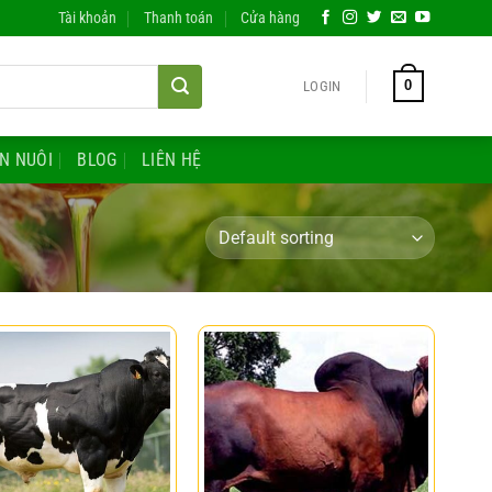
Tài khoản
Thanh toán
Cửa hàng
0
LOGIN
ĂN NUÔI
BLOG
LIÊN HỆ