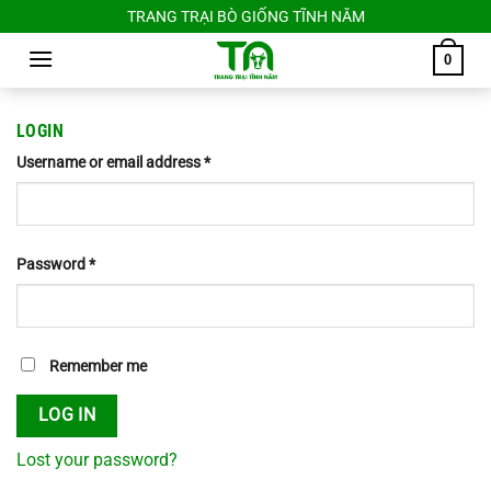
Chuyển
TRANG TRẠI BÒ GIỐNG TĨNH NĂM
đến
0
nội
dung
LOGIN
Username or email address
*
Password
*
Remember me
LOG IN
Lost your password?