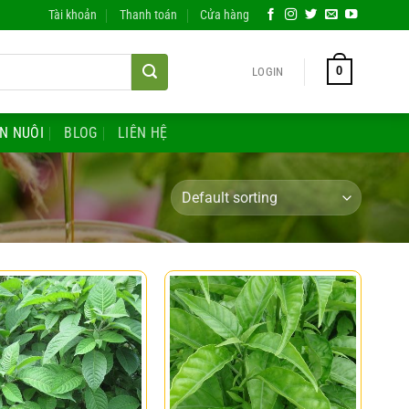
Tài khoản
Thanh toán
Cửa hàng
0
LOGIN
ĂN NUÔI
BLOG
LIÊN HỆ