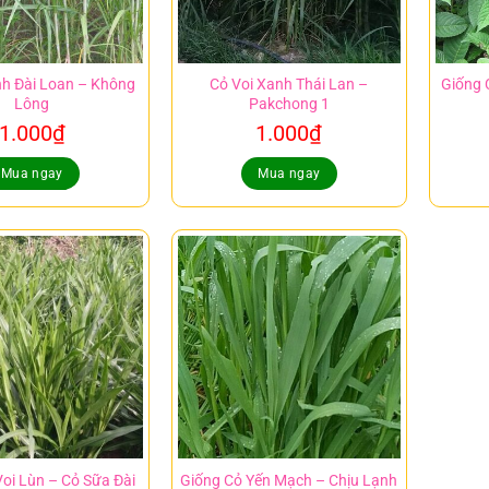
nh Đài Loan – Không
Cỏ Voi Xanh Thái Lan –
Giống 
Lông
Pakchong 1
1.000
₫
1.000
₫
Mua ngay
Mua ngay
oi Lùn – Cỏ Sữa Đài
Giống Cỏ Yến Mạch – Chịu Lạnh