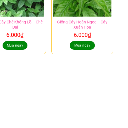
Cây Chè Khổng Lồ – Chè
Giống Cây Hoàn Ngọc – Cây
Đại
Xuân Hoa
6.000
₫
6.000
₫
Mua ngay
Mua ngay