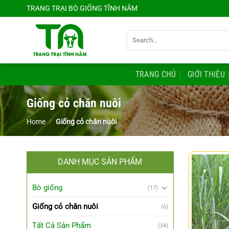
Chuyển
TRANG TRẠI BÒ GIỐNG TĨNH NĂM
đến
nội
Search
dung
for:
TRANG CHỦ
GIỚI THIỆU
Giống cỏ chăn nuôi
Home
/
Giống cỏ chăn nuôi
DANH MỤC SẢN PHẨM
Bò giống
(17)
Giống cỏ chăn nuôi
(6)
Tất Cả Sản Phẩm
(34)