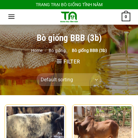
Chuyển
TRANG TRẠI BÒ GIỐNG TĨNH NĂM
đến
0
nội
dung
Bò giống BBB (3b)
Home
/
Bò giống
/
Bò giống BBB (3b)
FILTER