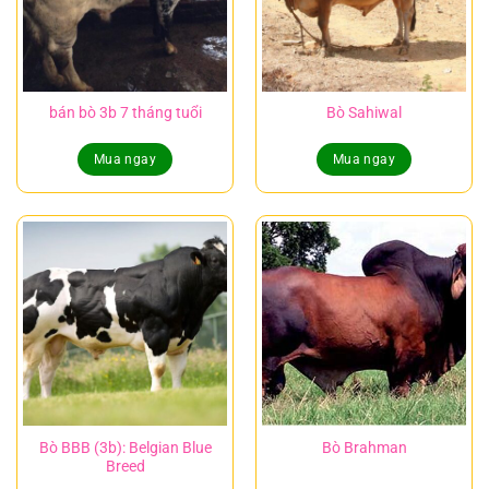
bán bò 3b 7 tháng tuổi
Bò Sahiwal
Mua ngay
Mua ngay
Bò BBB (3b): Belgian Blue
Bò Brahman
Breed