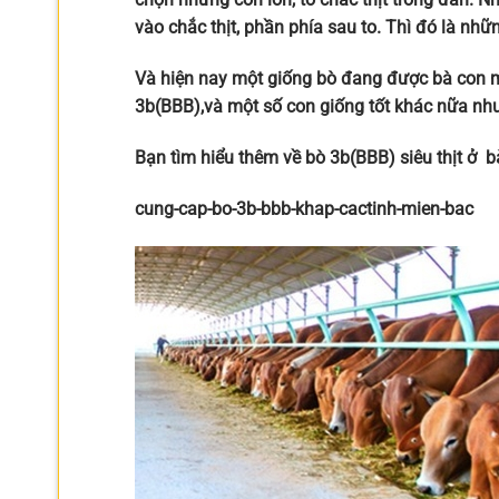
vào chắc thịt, phần phía sau to. Thì đó là nhữ
Và hiện nay một giống bò đang được bà con mọ
3b(BBB),và một số con giống tốt khác nữa n
Bạn tìm hiểu thêm về bò 3b(BBB) siêu thịt ở bài
cung-cap-bo-3b-bbb-khap-cactinh-mien-bac