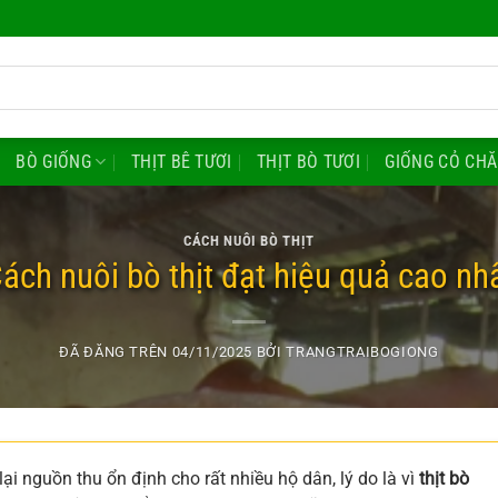
BÒ GIỐNG
THỊT BÊ TƯƠI
THỊT BÒ TƯƠI
GIỐNG CỎ CH
CÁCH NUÔI BÒ THỊT
ách nuôi bò thịt đạt hiệu quả cao nh
ĐÃ ĐĂNG TRÊN
04/11/2025
BỞI
TRANGTRAIBOGIONG
i nguồn thu ổn định cho rất nhiều hộ dân, lý do là vì
thịt bò