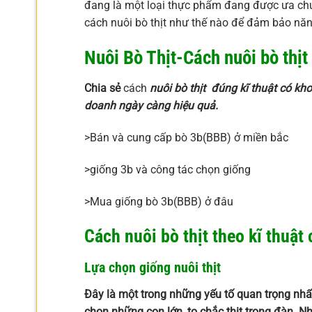
đang là một loại thực phẩm đang được ưa ch
cách nuôi bò thịt như thế nào để đảm bảo năng
Nuôi Bò Thịt-Cách nuôi bò thịt
Chia sẻ
cách
nuôi bò thịt
đúng kĩ thuật có kh
doanh ngày càng hiệu quả.
>Bán và cung cấp bò 3b(BBB) ở miền bắc
>giống 3b và công tác chọn giống
>Mua giống bò 3b(BBB) ở đâu
Cách nuôi bò thịt theo kĩ thuật
Lựa chọn giống nuôi thịt
Đây là một trong những yếu tố quan trọng nhất
chọn những con lớn, to chắc thịt trong đàn. N