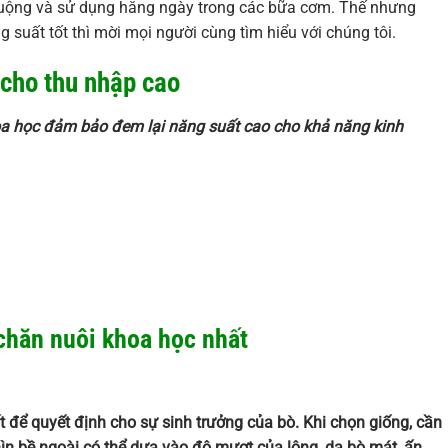
uộng và sử dụng hằng ngày trong các bữa cơm. Thế nhưng
 suất tốt thì mời mọi người cùng tìm hiểu với chúng tôi.
 cho thu nhập cao
oa học đảm bảo đem lại năng suất cao cho khả năng kinh
 chăn nuôi khoa học nhất
 để quyết định cho sự sinh trưởng của bò. Khi chọn giống, cần
hìn bề ngoài có thể dựa vào độ mượt của lông, da bò mát, ấn