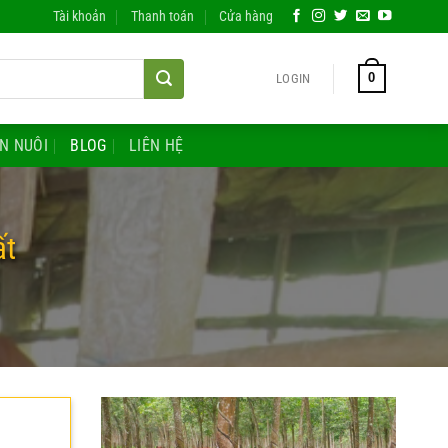
Tài khoản
Thanh toán
Cửa hàng
0
LOGIN
ĂN NUÔI
BLOG
LIÊN HỆ
ất