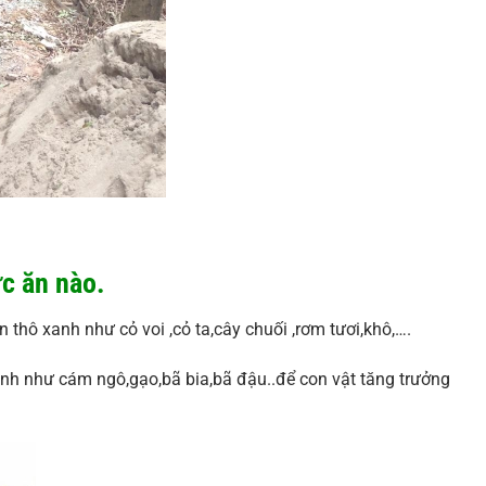
ức ăn nào.
n thô xanh như cỏ voi ,cỏ ta,cây chuối ,rơm tươi,khô,….
inh như cám ngô,gạo,bã bia,bã đậu..để con vật tăng trưởng