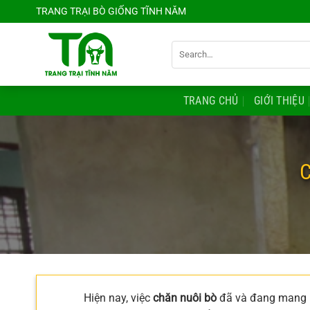
Chuyển
TRANG TRẠI BÒ GIỐNG TĨNH NĂM
đến
nội
Search
dung
for:
TRANG CHỦ
GIỚI THIỆU
C
Hiện nay, việc
chăn nuôi bò
đã và đang mang lạ