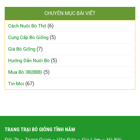
CHUYÊN MỤC BÀI VIẾT
(6)
Cách Nuôi Bò Thịt
(5)
Cung Cấp Bò Giống
(7)
Giá Bò Giống
(5)
Hướng Dẫn Nuôi Bò
(5)
Mua Bò 3B(BBB)
(67)
Tin Moi
TRANG TRẠI BÒ GIỐNG TĨNH NĂM
Đội 7b – Trung Quan – Văn Đức – Gia Lâm – Hà Nội