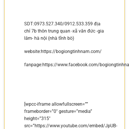
SDT:0973.527.340/0912.533.359 địa
chỉ 7b thôn trung quan -xã văn đức -gia
lâm- hà nội (nhà tĩnh bò)
website:https://bogiongtinhnam.com/
fanpage:https://www.facebook.com/bogiongtinhn
[wpcc-iframe allowfullscreen=””
frameborder=”0″ gesture=”media”
height=”315″
src=”https://www.youtube.com/embed/JpUB-