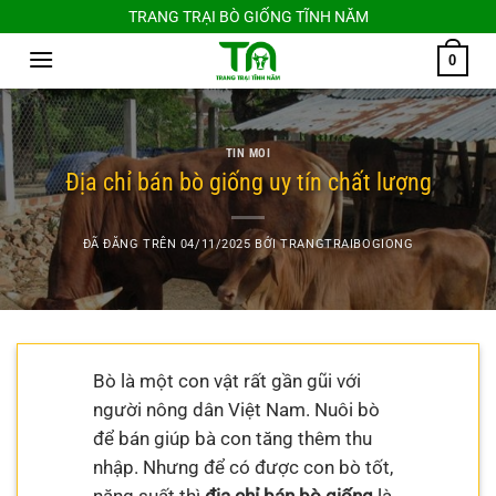
Chuyển
TRANG TRẠI BÒ GIỐNG TĨNH NĂM
đến
0
nội
dung
TIN MOI
Địa chỉ bán bò giống uy tín chất lượng
ĐÃ ĐĂNG TRÊN
04/11/2025
BỞI
TRANGTRAIBOGIONG
Bò là một con vật rất gần gũi với
người nông dân Việt Nam. Nuôi bò
để bán giúp bà con tăng thêm thu
nhập. Nhưng để có được con bò tốt,