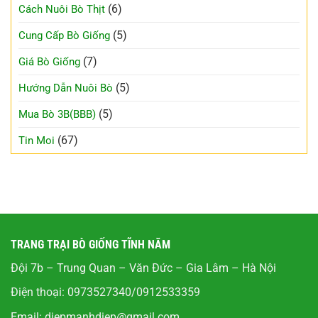
(6)
Cách Nuôi Bò Thịt
(5)
Cung Cấp Bò Giống
(7)
Giá Bò Giống
(5)
Hướng Dẫn Nuôi Bò
(5)
Mua Bò 3B(BBB)
(67)
Tin Moi
TRANG TRẠI BÒ GIỐNG TĨNH NĂM
Đội 7b – Trung Quan – Văn Đức – Gia Lâm – Hà Nội
Điện thoại: 0973527340/0912533359
Email:
diepmanhdiep@gmail.com