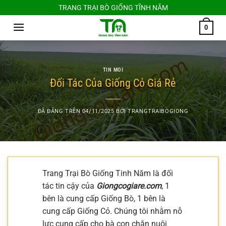
Chuyển
TRANG TRẠI BÒ GIỐNG TĨNH NĂM
đến
0
nội
dung
TIN MOI
Đối Tác Của Giống Cỏ Giá Rẻ
ĐÃ ĐĂNG TRÊN
04/11/2025
BỞI
TRANGTRAIBOGIONG
Trang Trại Bò Giống Tinh Năm là đối
tác tin cậy của
Giongcogiare.com
, 1
bên là cung cấp Giống Bò, 1 bên là
cung cấp Giống Cỏ. Chúng tôi nhằm nỗ
lực cung cấp cho bà con chăn nuôi