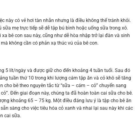
iệc này có vẻ hơi tàn nhẫn nhưng là điều không thể tránh khỏi.
ú sữa mẹ trực tiếp sẽ dễ tập bú bình hoặc uống sữa trong xô.
 xa bê con sau này, cũng như dễ hòa nhập trở lại đàn và sinh
ữa mà không cần có phản xạ thúc vú của bê con.
g 5 lít/ngày và được giữ cho đến khoảng 4 tuần tuổi. Sau đó
ảng tuần thứ 10 trong khi lượng cám tập ăn và cỏ khô sẽ tăng
 ăn cho bê theo nguyên tắc từ “sữa – cám – cỏ” chuyển sang
cỏ”. Đến giai đoạn này, chúng ta đã hoàn toàn cai sữa cho bê.
 lượng khoảng 65 – 75 kg. Một điều đáng lưu ý là tập cho bê ăn
, sẵn sàng cho việc tiêu hóa cỏ xanh và nhai lại sau này khi các
n cai sữa.