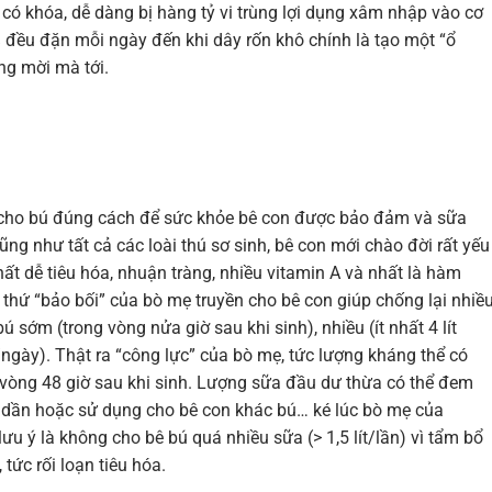
có khóa, dễ dàng bị hàng tỷ vi trùng lợi dụng xâm nhập vào cơ
% đều đặn mỗi ngày đến khi dây rốn khô chính là tạo một “ổ
ng mời mà tới.
 cho bú đúng cách để sức khỏe bê con được bảo đảm và sữa
Cũng như tất cả các loài thú sơ sinh, bê con mới chào đời rất yếu
t dễ tiêu hóa, nhuận tràng, nhiều vitamin A và nhất là hàm
thứ “bảo bối” của bò mẹ truyền cho bê con giúp chống lại nhiề
ú sớm (trong vòng nửa giờ sau khi sinh), nhiều (ít nhất 4 lít
ngày). Thật ra “công lực” của bò mẹ, tức lượng kháng thể có
g vòng 48 giờ sau khi sinh. Lượng sữa đầu dư thừa có thể đem
g dần hoặc sử dụng cho bê con khác bú… ké lúc bò mẹ của
lưu ý là không cho bê bú quá nhiều sữa (> 1,5 lít/lần) vì tẩm bổ
tức rối loạn tiêu hóa.