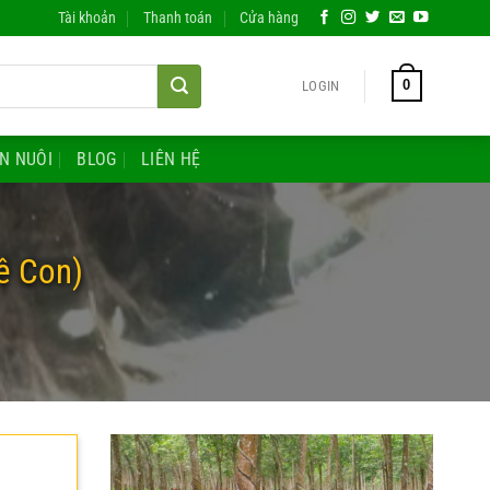
Tài khoản
Thanh toán
Cửa hàng
0
LOGIN
ĂN NUÔI
BLOG
LIÊN HỆ
ê Con)