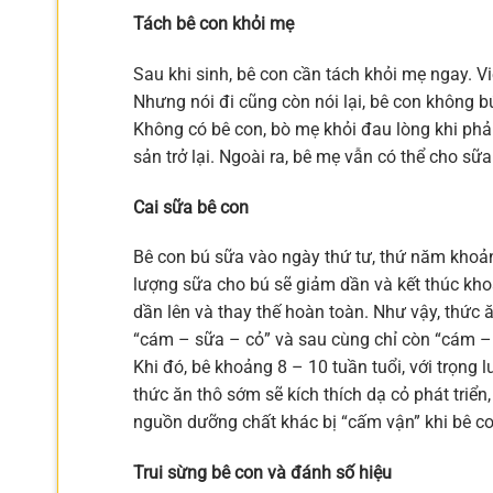
Tách bê con khỏi mẹ
Sau khi sinh, bê con cần tách khỏi mẹ ngay. V
Nhưng nói đi cũng còn nói lại, bê con không b
Không có bê con, bò mẹ khỏi đau lòng khi phải
sản trở lại. Ngoài ra, bê mẹ vẫn có thể cho s
Cai sữa bê con
Bê con bú sữa vào ngày thứ tư, thứ năm khoản
lượng sữa cho bú sẽ giảm dần và kết thúc kho
dần lên và thay thế hoàn toàn. Như vậy, thức
“cám – sữa – cỏ” và sau cùng chỉ còn “cám – 
Khi đó, bê khoảng 8 – 10 tuần tuổi, với trọng
thức ăn thô sớm sẽ kích thích dạ cỏ phát triển
nguồn dưỡng chất khác bị “cấm vận” khi bê co
Trui sừng bê con và đánh số hiệu