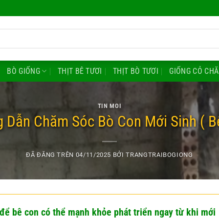
BÒ GIỐNG
THỊT BÊ TƯƠI
THỊT BÒ TƯƠI
GIỐNG CỎ CH
TIN MOI
 Dẫn Chăm Sóc Bò Con Mới Sinh ( B
ĐÃ ĐĂNG TRÊN
04/11/2025
BỞI
TRANGTRAIBOGIONG
để bê con có thể mạnh khỏe phát triển ngay từ khi mới