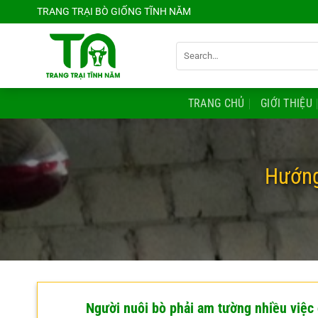
Chuyển
TRANG TRẠI BÒ GIỐNG TĨNH NĂM
đến
nội
Search
dung
for:
TRANG CHỦ
GIỚI THIỆU
Hướng
Người nuôi bò phải am tường nhiều việc 