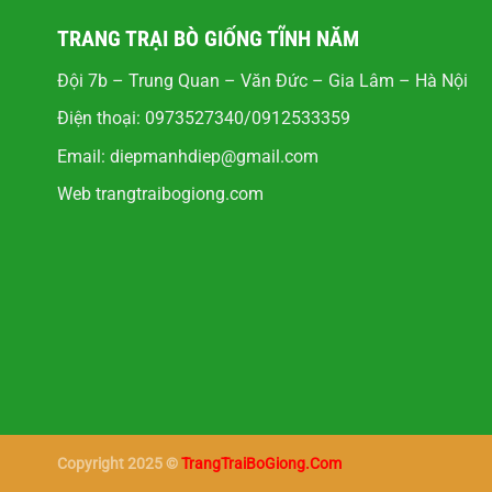
TRANG TRẠI BÒ GIỐNG TĨNH NĂM
Đội 7b – Trung Quan – Văn Đức – Gia Lâm – Hà Nội
Điện thoại: 0973527340/0912533359
Email:
diepmanhdiep@gmail.com
Web
trangtraibogiong.com
Copyright 2025 ©
TrangTraiBoGiong.Com