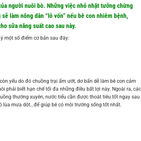
n” của người nuôi bò. Những việc nhỏ nhặt tưởng chừng
 sẽ làm nông dân “lỗ vốn” nếu bê con nhiễm bệnh,
ho sữa năng suất cao sau này.
 ý một số điểm cơ bản sau đây:
 còn yếu do đó chuồng trại ẩm ướt, dơ bẩn dễ làm bê con cảm
 phải biết hạn chế tối đa những điều bất lợi này. Ngoài ra, các
uồng thường xuyên, nước tiểu cần được thoát tiêu tốt ngay sau
gió lùa mưa dột…để giúp bê có môi trường sống tốt nhất.