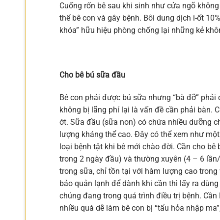
Cuống rốn bê sau khi sinh như cửa ngõ không 
thể bê con và gây bệnh. Bôi dung dịch i-ốt 10
khóa” hữu hiệu phòng chống lại những kẻ khô
Cho bê bú sữa đầu
Bê con phải được bú sữa nhưng “bà đỡ” phải
không bị lãng phí lại là vấn đề cần phải bàn. 
ớt. Sữa đầu (sữa non) có chứa nhiều dưỡng chấ
lượng kháng thể cao. Đây có thể xem như một 
loại bệnh tật khi bê mới chào đời. Cần cho bê b
trong 2 ngày đầu) và thường xuyên (4 – 6 lần/
trong sữa, chỉ tồn tại với hàm lượng cao tron
bảo quản lạnh để dành khi cần thì lấy ra dùn
chúng đang trong quá trình điều trị bệnh. Cần 
nhiều quá dễ làm bê con bị “tẩu hỏa nhập ma”, 