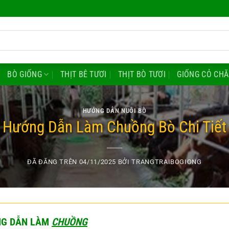
BÒ GIỐNG
THỊT BÊ TƯƠI
THỊT BÒ TƯƠI
GIỐNG CỎ CH
HƯỚNG DẪN NUÔI BÒ
Hướng Dẫn Làm Chuồng Bò Chi Tiết
ĐÃ ĐĂNG TRÊN
04/11/2025
BỞI
TRANGTRAIBOGIONG
NG DẪN LÀM
CHUỒNG