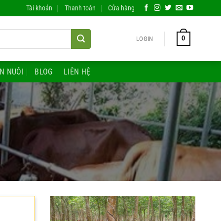
Tài khoản
Thanh toán
Cửa hàng
0
LOGIN
ĂN NUÔI
BLOG
LIÊN HỆ