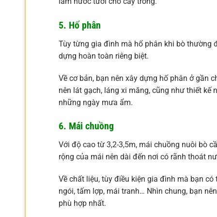
làm nước tưới cho cây trồng.
5. Hố phân
Tùy từng gia đình mà hố phân khi bò thường 
dựng hoàn toàn riêng biệt.
Về cơ bản, bạn nên xây dựng hố phân ở gần ch
nên lát gạch, láng xi măng, cũng như thiết kế 
những ngày mưa ẩm.
6. Mái chuồng
Với độ cao từ 3,2-3,5m, mái chuồng nuôi bò cầ
rộng của mái nên dài đến nơi có rãnh thoát n
Về chất liệu, tùy điều kiện gia đình mà bạn có
ngói, tấm lợp, mái tranh… Nhìn chung, bạn nê
phù hợp nhất.