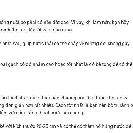
ng nuôi bò phải có nền đất cao. Vì vậy, khi làm nền, bạn hãy
 tránh ẩm ướt, lầy lội vào mùa mưa.
ề phía sau, giúp nước thải có thể chảy về hướng đó, không gây
oại gạch có độ nhám cao hoặc tốt nhất là đổ bê tông để có thể
cần thiết nhất, giúp đảm bảo chuồng nuôi bò được khô ráo và
 đơn giản hơn rất nhiều. Cách tốt nhất là bạn nên bố trí rãnh ở
liền với cống rãnh thoát nước nói chung.
 kế với kích thước 20-25 cm và có thể có thêm hố hứng nước để