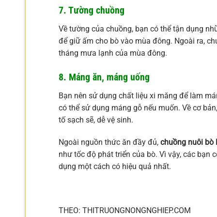
7. Tường chuồng
Về tường của chuồng, bạn có thể tận dụng nhữn
để giữ ấm cho bò vào mùa đông. Ngoài ra, ch
tháng mưa lạnh của mùa đông.
8. Máng ăn, máng uống
Bạn nên sử dụng chất liệu xi măng để làm má
có thể sử dụng máng gỗ nếu muốn. Về cơ bản, 
tố sạch sẽ, dễ vệ sinh.
Ngoài nguồn thức ăn đầy đủ,
chuồng nuôi bò l
như tốc độ phát triển của bò. Vì vậy, các bạn
dụng một cách có hiệu quả nhất.
THEO: THITRUONGNONGNGHIEP.COM