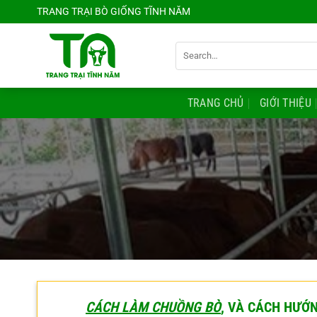
Chuyển
TRANG TRẠI BÒ GIỐNG TĨNH NĂM
đến
nội
Search
dung
for:
TRANG CHỦ
GIỚI THIỆU
CÁCH LÀM CHUỒNG BÒ
, VÀ CÁCH HƯỚ