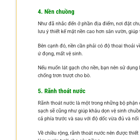
4. Nền chuồng
Như đã nhắc đến ở phần địa điểm, nơi đặt chuồ
lưu ý thiết kế mặt nền cao hơn sân vườn, giúp
Bên cạnh đó, nền cần phải có độ thoai thoải v
ứ đọng, mất vệ sinh.
Nếu muốn lát gạch cho nền, bạn nên sử dụng l
chống trơn trượt cho bò.
5. Rãnh thoát nước
Rãnh thoát nước là một trong những bộ phận 
sạch sẽ cũng như giúp khâu dọn vệ sinh chuồng
cả phía trước và sau với độ dốc vừa đủ và nối 
Về chiều rộng, rãnh thoát nước nên được thiết