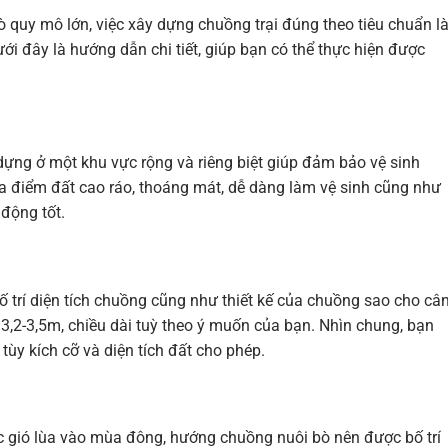
 quy mô lớn, việc xây dựng chuồng trại đúng theo tiêu chuẩn l
ới đây là hướng dẫn chi tiết, giúp bạn có thể thực hiện được
ựng ở một khu vực rộng và riêng biệt giúp đảm bảo vệ sinh
ịa điểm đất cao ráo, thoáng mát, dễ dàng làm vệ sinh cũng như
động tốt.
 trí diện tích chuồng cũng như thiết kế của chuồng sao cho câ
3,2-3,5m, chiều dài tuỳ theo ý muốn của bạn. Nhìn chung, bạn
tùy kích cỡ và diện tích đất cho phép.
c gió lùa vào mùa đông, hướng chuồng nuôi bò nên được bố trí