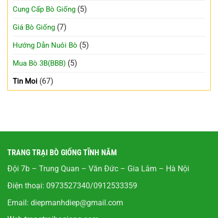
(5)
Cung Cấp Bò Giống
(7)
Giá Bò Giống
(5)
Hướng Dẫn Nuôi Bò
(5)
Mua Bò 3B(BBB)
(67)
Tin Moi
TRANG TRẠI BÒ GIỐNG TĨNH NĂM
Đội 7b – Trung Quan – Văn Đức – Gia Lâm – Hà Nội
Điện thoại: 0973527340/0912533359
Email:
diepmanhdiep@gmail.com