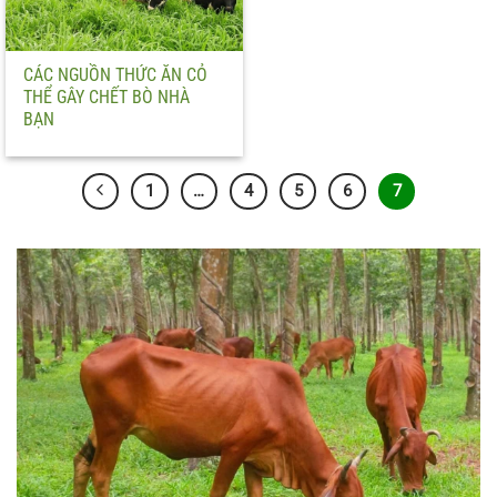
CÁC NGUỒN THỨC ĂN CỎ
THỂ GÂY CHẾT BÒ NHÀ
BẠN
1
…
4
5
6
7