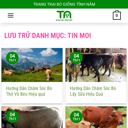
Chuyển
TRANG TRẠI BÒ GIỐNG TĨNH NĂM
đến
0
nội
dung
LƯU TRỮ DANH MỤC:
TIN MOI
04
04
Th11
Th11
Hướng Dẫn Chăm Sóc Bò
Hướng Dẫn Chăm Sóc Bò
Thịt Vỗ Béo Hiệu quả
Lấy Sữa Hiệu Quả
04
04
Th11
Th11