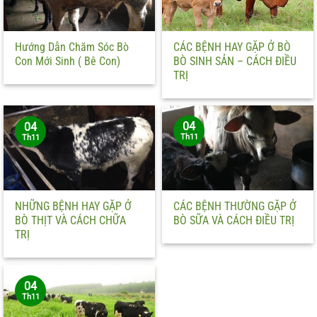
Hướng Dẫn Chăm Sóc Bò
CÁC BỆNH HAY GẶP Ở BÒ
Con Mới Sinh ( Bê Con)
BÒ SINH SẢN – CÁCH ĐIỀU
TRỊ
04
04
Th11
Th11
NHỮNG BỆNH HAY GẶP Ở
CÁC BỆNH THƯỜNG GẶP Ở
BÒ THỊT VÀ CÁCH CHỮA
BÒ SỮA VÀ CÁCH ĐIỀU TRỊ
TRỊ
04
Th11